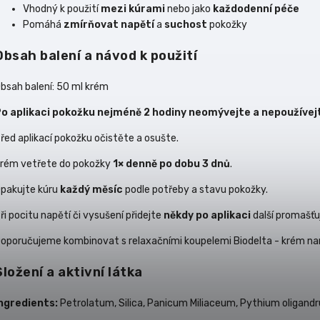
Vhodný k použití
mezi kúrami
nebo jako
každodenní péče
Pomáhá
zmírňovat napětí
a
suchost
pokožky
Obsah balení a návod k použití
bsah balení: 50 ml krém
o aplikaci pokožku nejméně 2 hodiny neomývejte a nepoužívejte
řed aplikací pokožku očistěte a osušte.
rém vetřete do pokožky
1× denně po dobu 3 dnů
.
pakujte kúru
každý měsíc
podle potřeby a stavu pokožky.
ři pocitu napětí či vysušení přidejte
někdy po aplikaci
další promašťu
oporučujeme kombinovat s relaxačními koupelemi Biodelta - krém n
Složení a aktivní látka
ngredients:
Petrolatum, Silica, Panicum Miliaceum, Pythium oligand