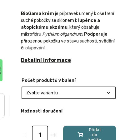
BioGama krém
je přípravek určený k ošetření
suché pokožky se sklonem k
lupénce a
atopickému ekzému
, který obsahuje
mikroflóru
Pythium oligandrum
.
Podporuje
přirozenou pokožku ve stavu suchosti, svědění
či olupování.
Detailní informace
č
%
Počet produktů v balení
Možnosti doručení
Přidat
do
košíku