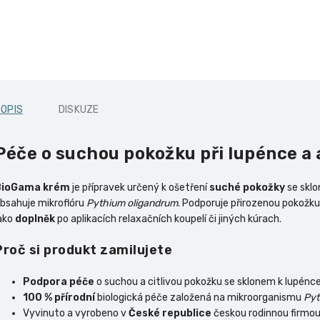
OPIS
DISKUZE
Péče o suchou pokožku při lupénce 
BioGama krém
je přípravek určený k ošetření
suché pokožky
se skl
bsahuje mikroflóru
Pythium oligandrum
. Podporuje přirozenou pokožk
ako
doplněk
po aplikacích relaxačních koupelí či jiných kúrach.
Proč si produkt zamilujete
Podpora péče
o suchou a citlivou pokožku se sklonem k lupén
100 % přírodní
biologická péče založená na mikroorganismu
Pyt
Vyvinuto a vyrobeno v
České republice
českou rodinnou firmo