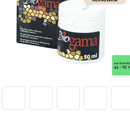
od 304 K
až –10 