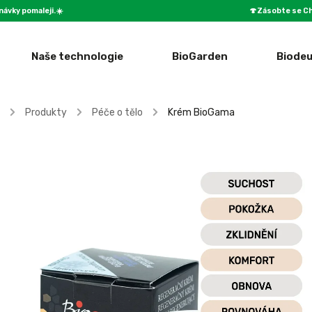
návky pomaleji.☀️
🍄Zásobte se Ch
Naše technologie
BioGarden
Biodeu
/
Produkty
/
Péče o tělo
/
Krém BioGama