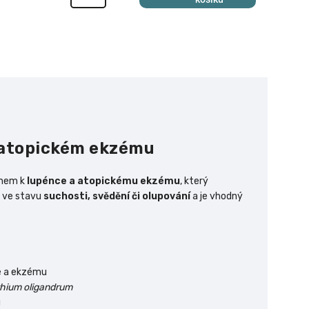
a atopickém ekzému
onem k
lupénce a atopickému ekzému
, který
u ve stavu
suchosti, svědění či olupování
a je vhodný
ce a ekzému
hium oligandrum
u