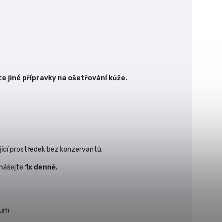
 jiné přípravky na ošetřování kůže.
jící prostředek bez konzervantů.
anášejte
1x denně.
rum