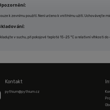
Upozornění:
ouze k zevnímu použití. Není určeno k vnitřnímu užití. Uchovávejte m
Skladování:
kladujte v suchu, při pokojové teplotě 15–25 °C a relativní vlhkosti do 
Kontakt
In
pythium
@
pythium.cz
Ko
Pr
Ob