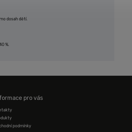
imo dosah dětí.
40 %.
formace pro vás
ntakty
odukty
chodní podmínky