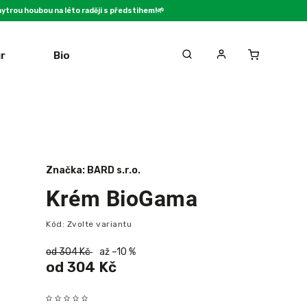
ytrou houbou na léto raději s předstihem!🌱
r
Biorepel
FAQ
Blog
Kon
Značka:
BARD s.r.o.
Krém BioGama
Kód:
Zvolte variantu
od 304 Kč
až –10 %
od
304 Kč