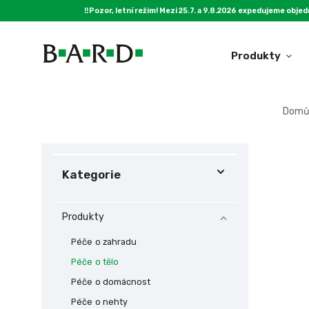
‼️Pozor, letní režim! Mezi 25.7. a 9.8.2026 expedujeme objed
Produkty
Domů
Péče o zahradu
Kategorie
Produkty
Péče o zahradu
Péče o tělo
Péče o domácnost
Péče o nehty