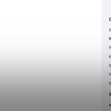
O
P
P
K
O
P
D
I