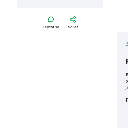
Zeptat se
Sdílet
P
o
j