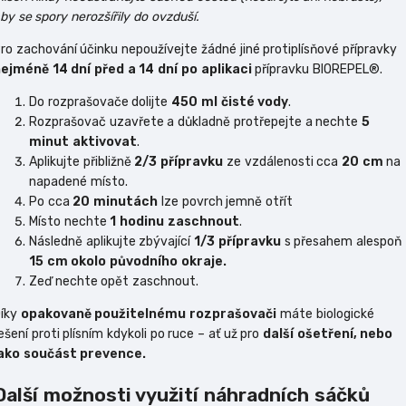
by se spory nerozšířily do ovzduší.
ro zachování účinku nepoužívejte žádné jiné protiplísňové přípravky
ejméně 14 dní před a 14 dní po aplikaci
přípravku BIOREPEL®.
Do rozprašovače dolijte
450 ml čisté vody
.
Rozprašovač uzavřete a důkladně protřepejte a nechte
5
minut aktivovat
.
Aplikujte přibližně
2/3 přípravku
ze vzdálenosti cca
20 cm
na
napadené místo.
Po cca
20 minutách
lze povrch jemně otřít
Místo nechte
1 hodinu zaschnout
.
Následně aplikujte zbývající
1/3 přípravku
s přesahem alespoň
15 cm okolo původního okraje.
Zeď nechte opět zaschnout.
íky
opakovaně použitelnému rozprašovači
máte biologické
ešení proti plísním kdykoli po ruce – ať už pro
další ošetření, nebo
ako součást prevence.
Další možnosti využití náhradních sáčků