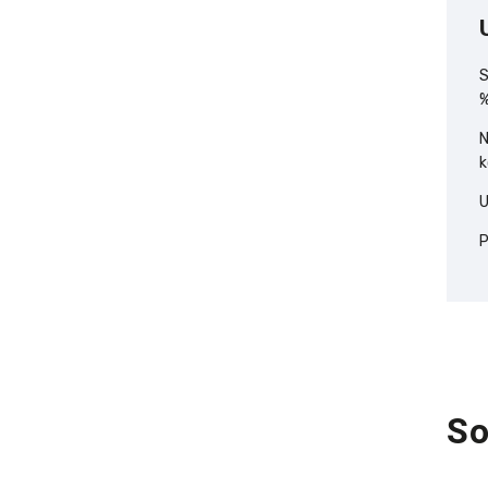
S
N
k
U
P
So