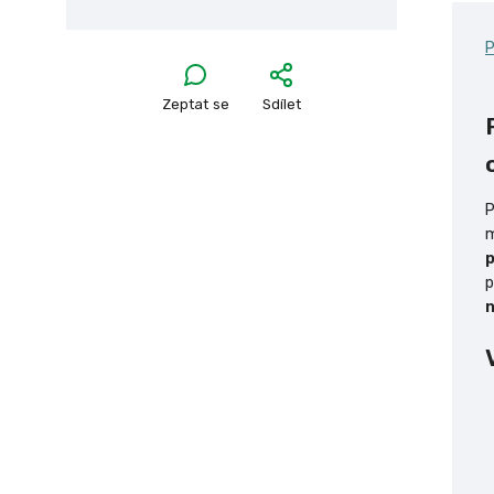
P
Zeptat se
Sdílet
P
m
p
p
n