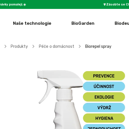
návky pomaleji.☀️
🍄Zásobte se Ch
Naše technologie
BioGarden
Biode
/
Produkty
/
Péče o domácnost
/
Biorepel spray