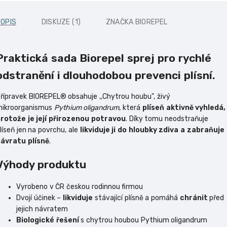
OPIS
DISKUZE (1)
ZNAČKA
BIOREPEL
Praktická sada Biorepel sprej pro rychlé
odstranění i dlouhodobou prevenci plísní.
řípravek BIOREPEL® obsahuje ,,Chytrou houbu", živý
ikroorganismus
Pythium oligandrum
, která
plíseň aktivně vyhledá,
rotože je její přirozenou potravou
. Díky tomu neodstraňuje
líseň jen na povrchu, ale
likviduje ji do hloubky zdiva a zabraňuje
ávratu plísně
.
Výhody produktu
Vyrobeno v ČR českou rodinnou firmou
Dvojí účinek –
likviduje
stávající plísně a pomáhá
chránit
před
jejich návratem
Biologické řešení
s chytrou houbou Pythium oligandrum