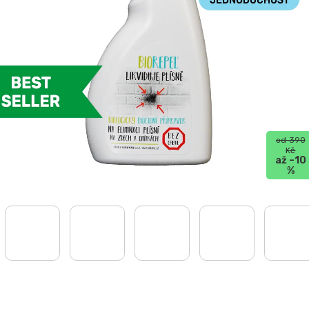
od 390
Kč
až –10
%