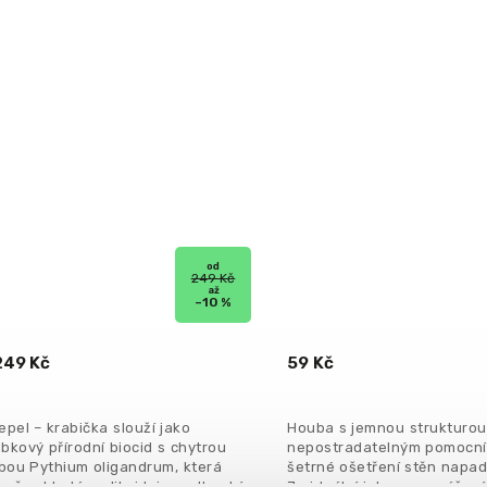
od
249 Kč
až
–10 %
49 Kč
59 Kč
epel – krabička slouží jako
Houba s jemnou strukturou
bkový přírodní biocid s chytrou
nepostradatelným pomocn
bou Pythium oligandrum, která
šetrné ošetření stěn napad
vně vyhledá a zlikviduje podhoubí
Je ideální jak pro nanášen