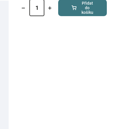
Přidat
do
košíku