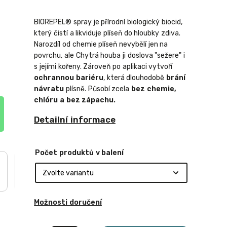
BIOREPEL® spray je přírodní
biologický biocid,
který čistí a likviduje plíseň do hloubky zdiva
.
Narozdíl od chemie plíseň nevybělí jen na
povrchu, ale Chytrá houba ji doslova "sežere" i
s jejími kořeny.
Zároveň po aplikaci vytvoří
ochrannou bariéru
, která dlouhodobě
brání
návratu
plísně.
Působí zcela
bez chemie,
chlóru a bez zápachu.
Detailní informace
Počet produktů v balení
Možnosti doručení