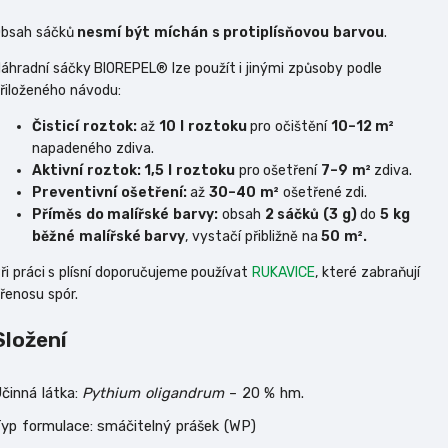
bsah sáčků
nesmí být míchán s protiplísňovou barvou
.
áhradní sáčky BIOREPEL® lze použít i jinými způsoby podle
řiloženého návodu:
Čisticí roztok:
až
10 l roztoku
pro očištění
10–12 m²
napadeného zdiva.
Aktivní roztok: 1,5 l roztoku
pro ošetření
7–9 m²
zdiva.
Preventivní ošetření:
až
30–40 m²
ošetřené zdi.
Příměs do malířské barvy:
obsah
2 sáčků (3 g)
do
5 kg
běžné malířské barvy
, vystačí přibližně na
50 m².
ři práci s plísní doporučujeme používat
RUKAVICE
, které zabraňují
řenosu spór.
Složení
činná látka:
Pythium oligandrum
– 20 % hm.
yp formulace: smáčitelný prášek (WP)