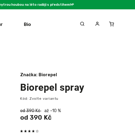
ytrou houbou na léto raději s předstihem!🌱
ur
Biorepel
FAQ
Blog
Kon
Značka:
Biorepel
Biorepel spray
Kód:
Zvolte variantu
od 390 Kč
až –10 %
od
390 Kč