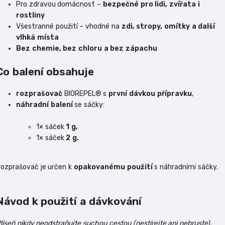
Pro zdravou domácnost –
bezpečné pro lidi, zvířata i
rostliny
Všestranné použití – vhodné na
zdi, stropy, omítky a další
vlhká místa
Bez chemie, bez chloru a bez zápachu
Co balení obsahuje
rozprašovač
BIOREPEL® s
první dávkou přípravku
,
náhradní balení
se sáčky:
1× sáček
1 g,
1× sáček
2 g.
ozprašovač je určen k
opakovanému použití
s náhradními sáčky.
Návod k použití a dávkování
líseň nikdy neodstraňujte suchou cestou (nestírejte ani nebruste),