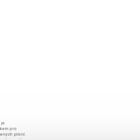
 je
íkem pro
ených plísní.
í ochranného