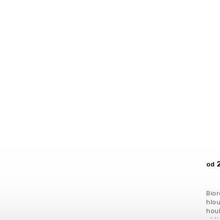
2
od
Bior
hlou
hou
akti