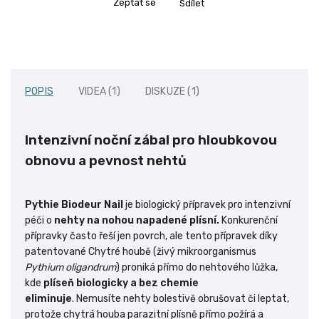
Zeptat se
Sdílet
POPIS
VIDEA (1)
DISKUZE (1)
Intenzivní noční zábal pro hloubkovou
obnovu a pevnost nehtů
Pythie Biodeur Nail
je biologický přípravek pro intenzivní
péči o
nehty na nohou napadené plísní.
Konkurenční
přípravky často řeší jen povrch, ale tento přípravek díky
patentované Chytré houbě (živý mikroorganismus
Pythium oligandrum
) proniká přímo do nehtového lůžka,
kde
plíseň biologicky a bez chemie
eliminuje
.
Nemusíte nehty bolestivě obrušovat či leptat,
protože chytrá houba parazitní plísně přímo požírá a