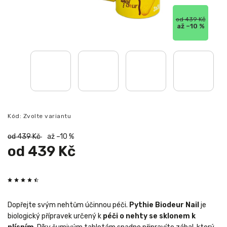
od 439 Kč
až –10 %
Kód:
Zvolte variantu
od 439 Kč
až –10 %
od
439 Kč
Dopřejte svým nehtům účinnou péči.
Pythie Biodeur Nail
je
biologický přípravek určený k
péči o nehty se sklonem k