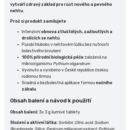
vytváří zdravý základ pro růst nového a pevného
nehtu
.
Proč si produkt zamilujete
Intenzivní
obnova ztluštělých, zažloutlých a
drolících se nehtů
Působí hluboko v nehtovém lůžku bez nutnosti
bolestivého broušení
100% přírodní biologická péče
založená na
mikroorganismu
Pythium oligandrum
Vyvinuto a vyrobeno v České republice českou
rodinnou firmou
Snadná a bezbolestná aplikace formou
nočního
zábalu
Obsah balení a návod k použití
Obsah balení:
3x 3 g šumivé tablety
Složení a aktivní látka:
Sorbitol, Citric acid, Sodium
Bicarbonate, Silica, Panicum miliaceum extract, Pythium