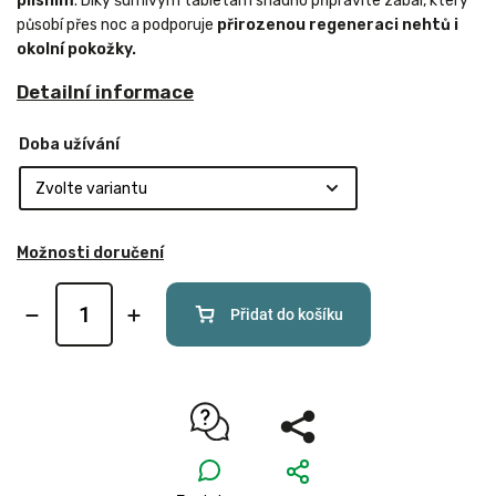
plísním
. Díky šumivým tabletám snadno připravíte zábal, který
působí přes noc a podporuje
přirozenou regeneraci nehtů i
okolní pokožky.
Detailní informace
Doba užívání
Možnosti doručení
Přidat do košíku