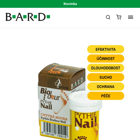
Značka:
Biodeur
Novinka
Zábal na nehty Pythie Biodeur
Nail