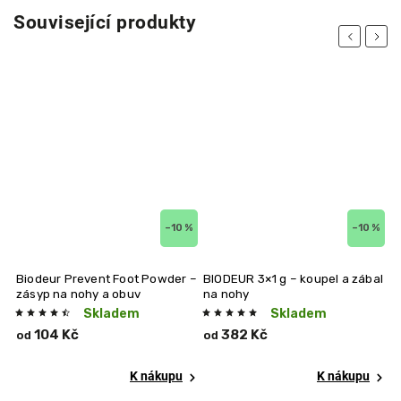
Související produkty
Previous
Next
–10 %
–10 %
Biodeur Prevent Foot Powder –
BIODEUR 3×1 g – koupel a zábal
Bi
zásyp na nohy a obuv
na nohy
n
Skladem
Skladem
104 Kč
382 Kč
od
od
o
K nákupu
K nákupu