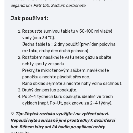
oligandrum, PEG 150, Sodium carbonate
Jak používat:
Rozpusťte šumivou tabletu v 50-100 ml vlažné
vody (cca 34 °C).
Jedna tableta = 2 dny použití (první den polovina
roztoku, druhý den druhá polovina).
Roztokem nasákněte vatu nebo gázu a obalte
nehty i prsty zespodu.
Překryjte mikrotenovým sáčkem, navlékněte
ponožku a nechte působit přes noc.
Ráno obklad sejměte a nechte nohy volně oschnout.
Druhý den postup zopakujte.
Po 2–4 týdnech kúru opakujte, ideálně ve třech
cyklech (např. Po–Út, pak znovu za 2–4 týdny).
💡
Tip: Zbytek roztoku využijte i na vytření obuvi.
Nepoužívejte současně jiné prostředky k dezinfekci
bot. Během kúry ani 24 hodin po aplikaci nehty